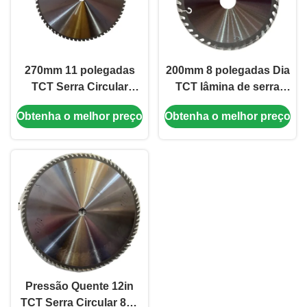
270mm 11 polegadas
200mm 8 polegadas Dia
TCT Serra Circular
TCT lâmina de serra
Lâmina Para Metal Metal
circular de carburo de
Obtenha o melhor preço
Obtenha o melhor preço
Corte Serra Circular
tungstênio com ponta
para corte de não
ferrosos
Pressão Quente 12in
TCT Serra Circular 80T