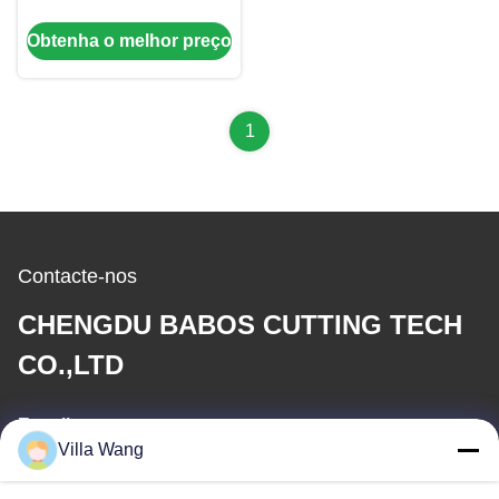
300mm Tct Saw Blade
Obtenha o melhor preço
1
Contacte-nos
CHENGDU BABOS CUTTING TECH
CO.,LTD
E-mail
Villa Wang
sales@industrial-cuttingtools.com