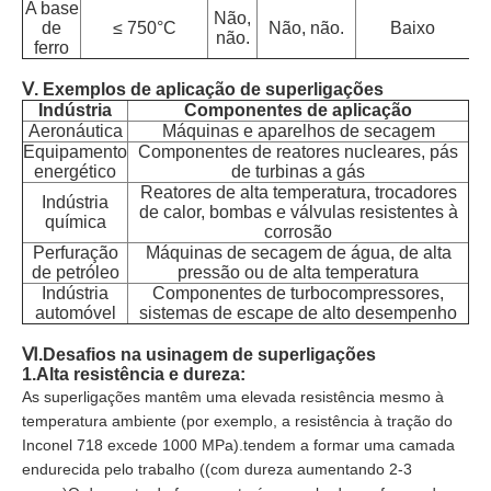
A base
Não,
de
≤ 750°C
Não, não.
Baixo
ge
não.
ferro
e
Ⅴ.
Exemplos de aplicação de superligações
Indústria
Componentes de aplicação
Aeronáutica
Máquinas e aparelhos de secagem
Equipamento
Componentes de reatores nucleares, pás
energético
de turbinas a gás
Reatores de alta temperatura, trocadores
Indústria
de calor, bombas e válvulas resistentes à
química
corrosão
Perfuração
Máquinas de secagem de água, de alta
de petróleo
pressão ou de alta temperatura
Indústria
Componentes de turbocompressores,
automóvel
sistemas de escape de alto desempenho
Ⅵ.
Desafios na usinagem de superligações
1.Alta resistência e dureza:
As superligações mantêm uma elevada resistência mesmo à
temperatura ambiente (por exemplo, a resistência à tração do
Inconel 718 excede 1000 MPa).tendem a formar uma camada
endurecida pelo trabalho ((com dureza aumentando 2-3