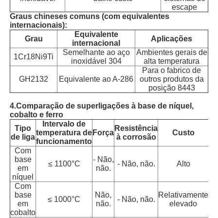
escape
Graus chineses comuns (com equivalentes
internacionais):
Equivalente
Grau
Aplicações
internacional
Semelhante ao aço
Ambientes gerais de
1Cr18Ni9Ti
inoxidável 304
alta temperatura
Para o fabrico de
GH2132
Equivalente ao A-286
outros produtos da
posição 8443
4.
Comparação de superligações à base de níquel,
cobalto e ferro
Intervalo de
Tipo
Resistência
A
temperatura de
Força
Custo
de liga
à corrosão
funcionamento
Com
Ae
base
- Não,
≤ 1100°C
- Não, não.
Alto
em
não.
níquel
Com
base
Não,
Relativamente
≤ 1000°C
- Não, não.
em
não.
elevado
t
cobalto