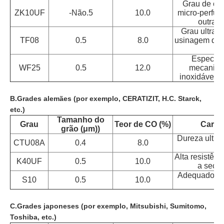
Grau de car
ZK10UF
-Não.5
10.0
micro-perfur
outras 
Grau ultraf
TF08
0.5
8.0
usinagem de li
Especifi
WF25
0.5
12.0
mecanizad
inoxidável, c
B.Grades alemães (por exemplo, CERATIZIT, H.C. Starck,
etc.)
Tamanho do
Grau
Teor de CO (%)
Caract
grão (μm)
)
Dureza ultra
CTU08A
0.4
8.0
Alta resistênc
K40UF
0.5
10.0
a seco 
Adequado pa
S10
0.5
10.0
C.Grades japoneses (por exemplo, Mitsubishi, Sumitomo,
Toshiba, etc.)