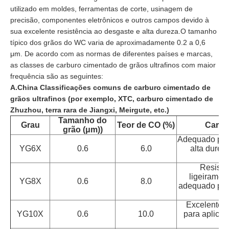
utilizado em moldes, ferramentas de corte, usinagem de
precisão, componentes eletrônicos e outros campos devido à
sua excelente resistência ao desgaste e alta dureza.O tamanho
típico dos grãos do WC varia de aproximadamente 0.2 a 0,6
μm. De acordo com as normas de diferentes países e marcas,
as classes de carburo cimentado de grãos ultrafinos com maior
frequência são as seguintes:
A.China Classificações comuns de carburo cimentado de
grãos ultrafinos (por exemplo, XTC, carburo cimentado de
Zhuzhou, terra rara de Jiangxi, Meirgute, etc.)
Tamanho do
Grau
Teor de CO (%)
Caract
grão (μm)
)
Adequado para
YG6X
0.6
6.0
alta durez
Resistên
ligeiramen
YG8X
0.6
8.0
adequado par
Excelente 
YG10X
0.6
10.0
para aplicaç
d