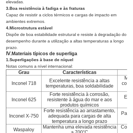
elevadas.
3.
Boa resistência à fadiga e às fraturas
Capaz de resistir a ciclos térmicos e cargas de impacto em
ambientes extremos.
4.
Microstrutura estável
Dispõe de boa estabilidade estrutural e resiste à degradação do
desempenho durante a utilização a altas temperaturas a longo
prazo.
Ⅳ.
Materiais típicos de superliga
1.
Superligações à base de níquel
Notas comuns a nível internacional:
Grau
Características
Ap
Mot
Excelente resistência a altas
Inconel 718
comp
temperaturas, boa soldabilidade
Forte resistência à corrosão,
Equ
Inconel 625
resistente à água do mar e aos
re
produtos químicos
Forte resistência ao arrastamento,
Parte
Inconel X-750
adequada para cargas de alta
temperatura a longo prazo
Mantenha uma elevada resistência
Comp
Waspaloy
a 700°C
pa