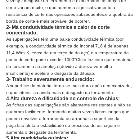
vezes)O desgaste da ferramenta é exacerbado, as forças de
corte variam muito, o que aumenta significativamente a
resistência de corte nas operações subsequentes.e a quebra da
borda de corte é mais provável de ocorrer.
2- Má condutividade térmica e calor de corte
concentrado:
As superligações têm uma baixa condutividade térmica (por
exemplo, a condutividade térmica do Inconel 718 é de apenas
11,4 W/m·K, cerca de um terço da do aço).e a temperatura da
ponta de corte pode exceder 1000°CIsto faz com que o material
da ferramenta se amoleça (devido à dureza vermelha
insuficiente) e acelera o desgaste da difusão.
3- Trabalho severamente endurecido:
A superfície do material torna-se mais dura após o mecanizado,
o que intensifica ainda mais o desgaste da ferramenta.
4.Alta dureza e dificuldade no controlo de chips:
As fichas das superligações são altamente resistentes e não se
quebram facilmente, formando muitas vezes fichas longas que
podem envolver a ferramenta ou arranhar a superfície da
peça.Isto afeta a estabilidade do processo de usinagem e
aumenta o desgaste da ferramenta.
5.Alta reatividade química: