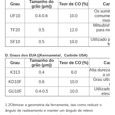
Tamanho do
Grau
Teor de CO (%)
Caract
grão (μm)
)
Os sumitom
UF10
0.4-0.6
10.0
comumente 
moinho
Mitsubishi d
TF20
0.5
12.0
para moag
Utilizado pa
SF10
0.5
10.0
fer
D. Graus dos EUA ((Kennametal、Carbide USA)
Tamanho do
Grau
Teor de CO (%)
Carac
grão (μm)
)
Alta dureza, 
K313
0.4
6.0
a usin
Grau ultraf
KD10F
0.6
10.0
res
Utilizado 
GU10F
0.4-0.5
10.0
elevada
1.2Otimizar a geometria da ferramenta, tais como reduzir o
ângulo de rasteamento e manter um ângulo de relevo