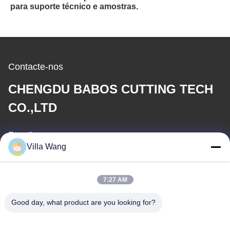
para suporte técnico e amostras.
Contacte-nos
CHENGDU BABOS CUTTING TECH
CO.,LTD
E-mail
Villa Wang
sales@industrial-cuttingtools.com
7:27 AM
O nosso endereço
Good day, what product are you looking for?
Endereço
Unidade 1, Edifício 11, n.o 88, Jin'an Road, Damian Street,