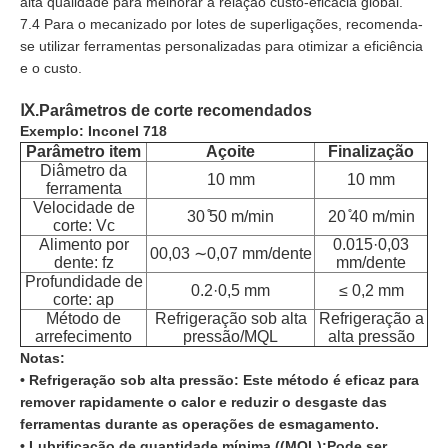
alta qualidade para melhorar a relação custo-eficácia global.
7.4 Para o mecanizado por lotes de superligações, recomenda-
se utilizar ferramentas personalizadas para otimizar a eficiência
e o custo.
Ⅸ.
Parâmetros de corte recomendados
Exemplo: Inconel 718
Parâmetro item
Açoite
Finalização
Diâmetro da
10 mm
10 mm
ferramenta
Velocidade de
30 ̊50 m/min
20 ̊40 m/min
corte: Vc
Alimento por
0.015·0,03
00,03 ∼0,07 mm/dente
dente: fz
mm/dente
Profundidade de
0.2·0,5 mm
≤ 0,2 mm
corte: ap
Método de
Refrigeração sob alta
Refrigeração a
arrefecimento
pressão/MQL
alta pressão
Notas:
• Refrigeração sob alta pressão: Este método é eficaz para
remover rapidamente o calor e reduzir o desgaste das
ferramentas durante as operações de esmagamento.
• Lubrificação de quantidade mínima ((MQL):Pode ser