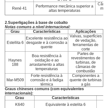
Câmar
Performance mecânica superior a
René 41
moto
altas temperaturas
2.
Superligações à base de cobalto
Notas comuns a nível internacional:
Grau
Características
Aplicações
Valvas, superfícies
Excelente resistência ao
de vedação,
Estellita 6
desgaste e à corrosão a
ferramentas de
quente
corte
Partes de
Boa resistência à
revestimentos de
Haynes
oxidação e ao
turbinas, de
188
arrastamento a altas
câmaras de
temperaturas
combustão
Forte resistência à
Componentes a
Mar-M509
corrosão e à fadiga
quente de turbinas
térmica
a gás
Graus chineses comuns (com equivalentes
internacionais):
Grau
Características
Al
K640
Equivalente à estelita 6
a