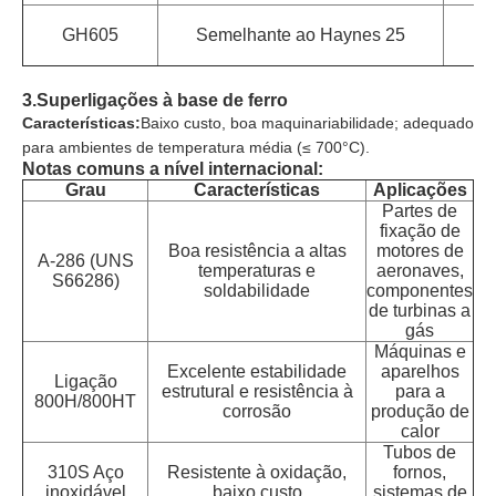
M
GH605
Semelhante ao Haynes 25
tr
3.
Superligações à base de ferro
Características:
Baixo custo, boa maquinariabilidade; adequado
para ambientes de temperatura média (≤ 700°C).
Notas comuns a nível internacional:
Grau
Características
Aplicações
Partes de
fixação de
Boa resistência a altas
motores de
A-286 (UNS
temperaturas e
aeronaves,
S66286)
soldabilidade
componentes
de turbinas a
gás
Máquinas e
Excelente estabilidade
aparelhos
Ligação
estrutural e resistência à
para a
800H/800HT
corrosão
produção de
calor
Tubos de
310S Aço
Resistente à oxidação,
fornos,
inoxidável
baixo custo
sistemas de